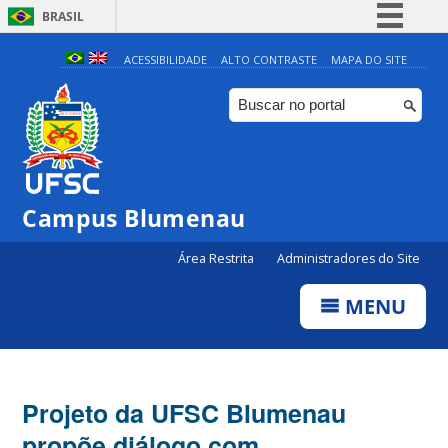
BRASIL
Simplifique!
ACESSIBILIDADE
ALTO CONTRASTE
MAPA DO SITE
Comunica BR
Participe
Acesso à informação
Legislação
Campus Blumenau
Canais
Área Restrita
Administradores do Site
MENU
Projeto da UFSC Blumenau
propõe diálogo com