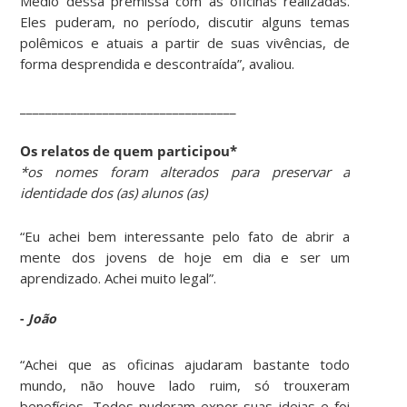
Médio dessa premissa com as oficinas realizadas.
Eles puderam, no período, discutir alguns temas
polêmicos e atuais a partir de suas vivências, de
forma desprendida e descontraída”, avaliou.
__________________________________
Os relatos de quem participou*
*os nomes foram alterados para preservar a
identidade dos (as) alunos (as)
“Eu achei bem interessante pelo fato de abrir a
mente dos jovens de hoje em dia e ser um
aprendizado. Achei muito legal”.
-
João
“Achei que as oficinas ajudaram bastante todo
mundo, não houve lado ruim, só trouxeram
benefícios. Todos puderam expor suas ideias e foi