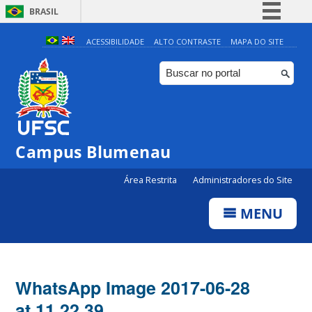
BRASIL
Simplifique!
ACESSIBILIDADE
ALTO CONTRASTE
MAPA DO SITE
Comunica BR
Participe
Acesso à informação
Legislação
Campus Blumenau
Canais
Área Restrita
Administradores do Site
MENU
WhatsApp Image 2017-06-28
at 11.22.39