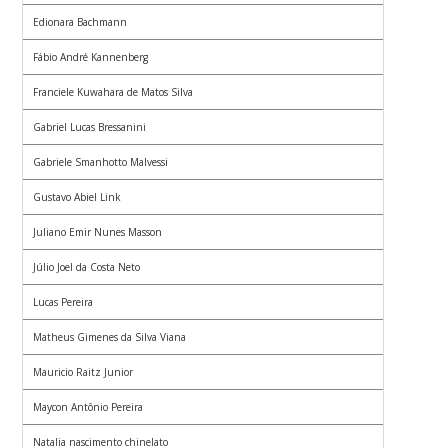
Edionara Bachmann
Fábio André Kannenberg
Franciele Kuwahara de Matos Silva
Gabriel Lucas Bressanini
Gabriele Smanhotto Malvessi
Gustavo Abiel Link
Juliano Emir Nunes Masson
Júlio Joel da Costa Neto
Lucas Pereira
Matheus Gimenes da Silva Viana
Mauricio Raitz Junior
Maycon Antônio Pereira
Natalia nascimento chinelato