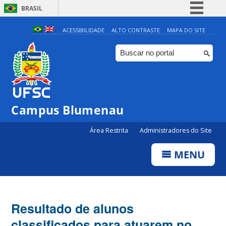
BRASIL
Simplifique!
ACESSIBILIDADE
ALTO CONTRASTE
MAPA DO SITE
Comunica BR
Participe
Acesso à informação
Legislação
Campus Blumenau
Canais
Área Restrita
Administradores do Site
MENU
Resultado de alunos
classificados para atuarem no